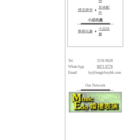
墊
其他配
撲克牌夾
♦
件
小品玩趣
小品玩
整蠱玩趣
♦
趣
Tel:
3156 0628
WhatsApp
9871 0776
Email:
ky@magicboyhk.com
Our Network