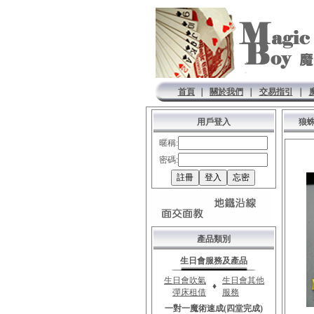
首頁
｜
關於我們
｜
交易指引
｜
用戶登入
狼
暱稱:
密碼:
產品類別
生日會服務及產品
生日會吹氣
生日會其他
♦
彈床租借
服務
一對一魔術速成(四堂完成)