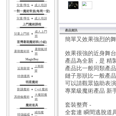
兒童/學生
♦
成人培訓
一對一魔術常規(每周一堂)
兒童/學生
♦
成人培訓
上門魔術課程
產品資訊
成人上門
兒童上門班
♦
班
簡單又效果強烈的
荃灣暑期魔術班(小組)
暑期氣球
暑期魔術班
♦
效果很強的近身舞台
班
MagicBoy
產品為全新，是 精
上期新
產品比一般同類產
近期新貨
♦
貨
鏈子形狀比一般產
特價優惠
♦
明星魔術
可以請觀眾協助表
劉謙魔術
♦
Cyril 魔術
專業級魔術產品 新
大魔競魔
馮德倫魔術
♦
術
套裝整齊 -
魔術道具
全套連 瞬間逃脫道
戒指魔
特強磁戒
♦