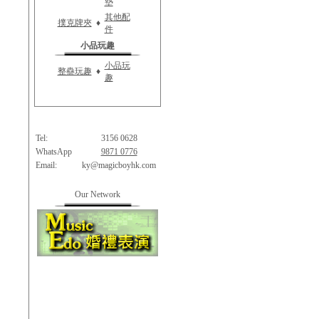
墊
其他配
撲克牌夾
♦
件
小品玩趣
小品玩
整蠱玩趣
♦
趣
Tel:
3156 0628
WhatsApp
9871 0776
Email:
ky@magicboyhk.com
Our Network